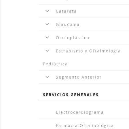
keyboard_arrow_down
Catarata
keyboard_arrow_down
Glaucoma
keyboard_arrow_down
Oculoplástica
keyboard_arrow_down
Estrabismo y Oftalmología
Pediátrica
keyboard_arrow_down
Segmento Anterior
SERVICIOS GENERALES
arrow_drop_r
Electrocardiograma
arrow_drop_r
Farmacia Oftalmológica