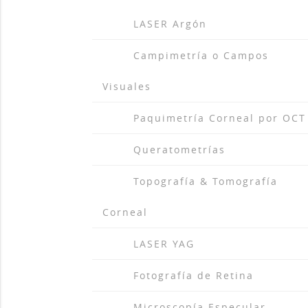
arrow_drop_r
LASER Argón
arrow_drop_r
Campimetría o Campos
Visuales
arrow_drop_r
Paquimetría Corneal por OCT
arrow_drop_r
Queratometrías
arrow_drop_r
Topografía & Tomografía
Corneal
arrow_drop_r
LASER YAG
arrow_drop_r
Fotografía de Retina
arrow_drop_r
Microscopía Especular