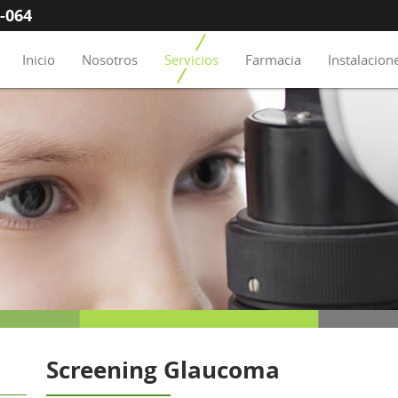
8-064
Inicio
Nosotros
Servicios
Farmacia
Instalacion
Screening Glaucoma