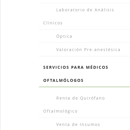
arrow_drop_r
Laboratorio de Análisis
Clínicos
arrow_drop_r
Óptica
arrow_drop_r
Valoración Pre-anestésica
SERVICIOS PARA MÉDICOS
OFTALMÓLOGOS
arrow_drop_r
Renta de Quirófano
Oftalmológico
arrow_drop_r
Venta de Insumos