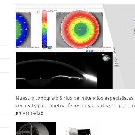
ight
ight
ight
ight
ight
Nuestro topógrafo Sirius permite a los especialistas
corneal y paquimetría. Éstos dos valores son particu
ight
enfermedad
ight
ight