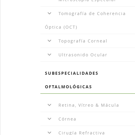
keyboard_arrow_down
Tomografía de Coherencia
Óptica (OCT)
keyboard_arrow_down
Topografía Corneal
keyboard_arrow_down
Ultrasonido Ocular
SUBESPECIALIDADES
OFTALMOLÓGICAS
keyboard_arrow_down
Retina, Vítreo & Mácula
keyboard_arrow_down
Córnea
keyboard_arrow_down
Cirugía Refractiva