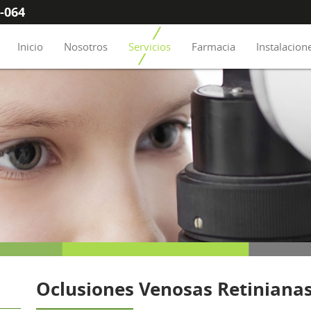
8-064
Inicio
Nosotros
Servicios
Farmacia
Instalacion
Oclusiones Venosas Retiniana