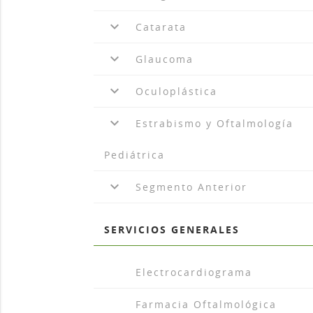
keyboard_arrow_down
Catarata
keyboard_arrow_down
Glaucoma
keyboard_arrow_down
Oculoplástica
keyboard_arrow_down
Estrabismo y Oftalmología
Pediátrica
keyboard_arrow_down
Segmento Anterior
SERVICIOS GENERALES
arrow_drop_r
Electrocardiograma
arrow_drop_r
Farmacia Oftalmológica