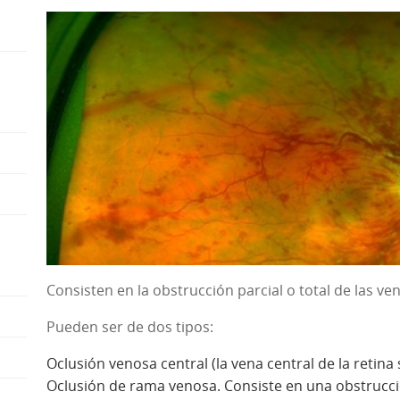
ight
ight
ight
ight
ight
Consisten en la obstrucción parcial o total de las ven
ight
Pueden ser de dos tipos:
ight
Oclusión venosa central
(la vena central de la retina
Oclusión de rama venosa.
Consiste en una obstrucc
ight