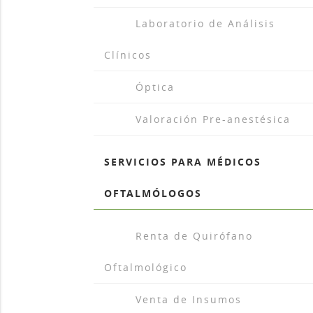
arrow_drop_r
Laboratorio de Análisis
Clínicos
arrow_drop_r
Óptica
arrow_drop_r
Valoración Pre-anestésica
SERVICIOS PARA MÉDICOS
OFTALMÓLOGOS
arrow_drop_r
Renta de Quirófano
Oftalmológico
arrow_drop_r
Venta de Insumos