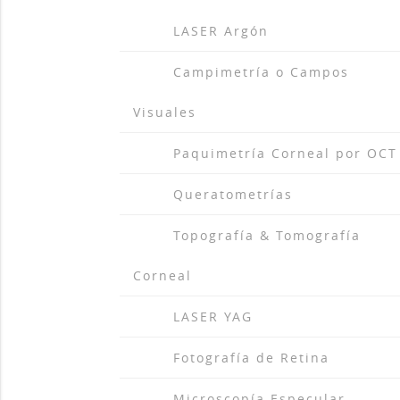
arrow_drop_r
LASER Argón
arrow_drop_r
Campimetría o Campos
Visuales
arrow_drop_r
Paquimetría Corneal por OCT
arrow_drop_r
Queratometrías
arrow_drop_r
Topografía & Tomografía
Corneal
arrow_drop_r
LASER YAG
arrow_drop_r
Fotografía de Retina
arrow_drop_r
Microscopía Especular