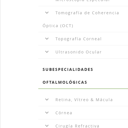
keyboard_arrow_down
Tomografía de Coherencia
Óptica (OCT)
keyboard_arrow_down
Topografía Corneal
keyboard_arrow_down
Ultrasonido Ocular
SUBESPECIALIDADES
OFTALMOLÓGICAS
keyboard_arrow_down
Retina, Vítreo & Mácula
keyboard_arrow_down
Córnea
keyboard_arrow_down
Cirugía Refractiva